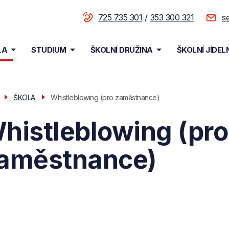
725 735 301
353 300 321
s
enu
LA
STUDIUM
ŠKOLNÍ DRUŽINA
ŠKOLNÍ JÍDEL
vigace
ŠKOLA
Whistleblowing (pro zaměstnance)
histleblowing (pro
aměstnance)