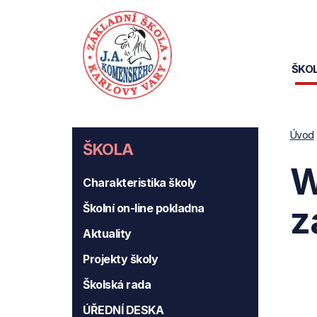
Přejít
k
hlavnímu
M
obsahu
ŠKO
na
ŠKOLA
Úvod
ŠKOLA
W
Charakteristika školy
z
Školní on-line pokladna
Aktuality
Projekty školy
Školská rada
ÚŘEDNÍ DESKA