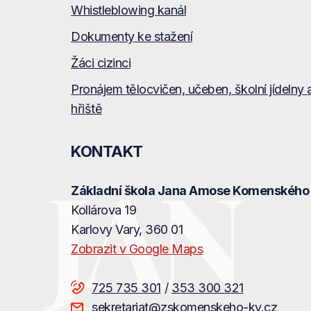
Whistleblowing kanál
Dokumenty ke stažení
Žáci cizinci
Pronájem tělocvičen, učeben, školní jídelny 
hřiště
KONTAKT
Základní škola Jana Amose Komenského
Kollárova 19
Karlovy Vary
, 360 01
Zobrazit v Google Maps
725 735 301
353 300 321
sekretariat@zskomenskeho-kv.cz