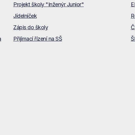
Projekt školy "Inženýr Junior"
E
Jídelníček
R
Zápis do školy
Č
a
Přijímací řízení na SŠ
Š