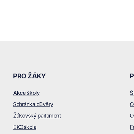
PRO ŽÁKY
P
Akce školy
Š
Schránka důvěry
O
Žákovský parlament
O
EKOškola
F