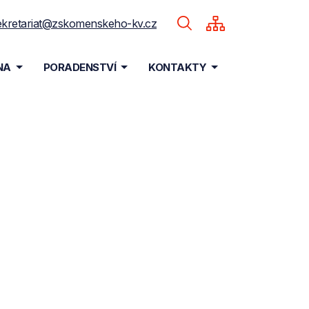
ekretariat@zskomenskeho-kv.cz
NA
PORADENSTVÍ
KONTAKTY